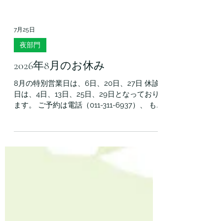
7月25日
夜部門
2026年8月のお休み
8月の特別営業日は、6日、20日、27日 休診
日は、4日、13日、25日、29日となっており
ます。 ご予約は電話（011-311-6937）、 も
しくはLINE（友達追加はコチラ
→https://lin.ee/KOWGa3u ）にて承りま
す。 研修などで急遽お休みを頂く場合がご
ざいますが、その際は改めて通知いたしま
す。 ご理解ご協力のほどよろしくお願いい
たします。