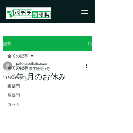
記事
全ての記事
patellaseikotu2020
全ての記事
2月22日
読了時間: 1分
2026年3月のお休み
お知らせ
夜部門
昼部門
コラム