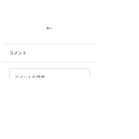
コメント
2026年8月のお休み
2026年7のお休み
コメントを追加…
門】
​ご予約・お問合せは