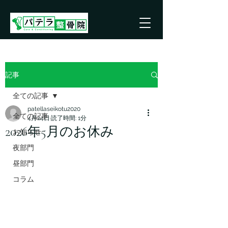
記事
全ての記事
patellaseikotu2020
全ての記事
4月24日
読了時間: 1分
2026年5月のお休み
お知らせ
夜部門
昼部門
コラム