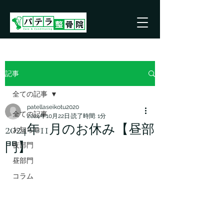
記事
全ての記事
patellaseikotu2020
全ての記事
2024年10月22日
読了時間: 1分
2024年11月のお休み【昼部
お知らせ
門】
夜部門
昼部門
コラム