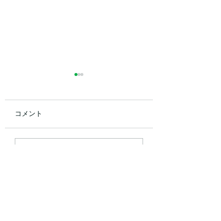
コメント
2026年8月のお休み
2026年7のお休み
コメントを追加…
門】