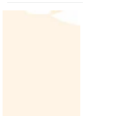
070-8475-8996）、 もしくはLINE（友達
追加はコチラ→ https://lin.ee/hxY8rn5 ）
にて承っております。...