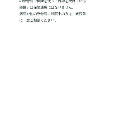
の整骨院で保険を使って施術を受けている
部位」は保険適用にはなりません。
​病院や他の整骨院に通院中の方は、来院前
に一度ご相談ください。
​ご予約・お問合せは
こちら
【夜部門受付・代表番号】
011-311-6937
【昼部門専用ダイヤル】
070-8475-8996
【住所】
〒067-0072 北海道江別市一番町25番地17
【受付時間】
昼部門：10:30～15:00